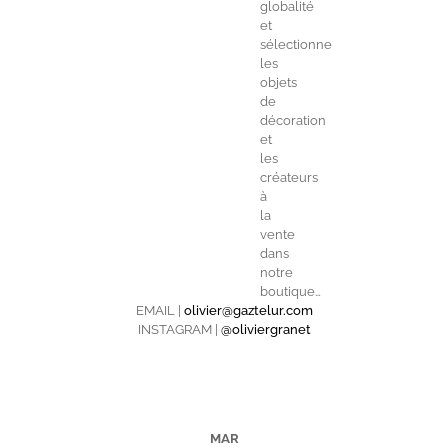
globalité
et
sélectionne
les
objets
de
décoration
et
les
créateurs
à
la
vente
dans
notre
boutique…
EMAIL |
olivier@gaztelur.com
INSTAGRAM |
@oliviergranet
MAR