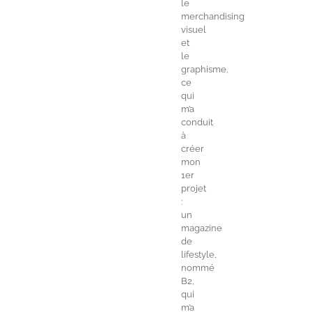
le
merchandising
visuel
et
le
graphisme,
ce
qui
m’a
conduit
à
créer
mon
1er
projet
:
un
magazine
de
lifestyle,
nommé
B2,
qui
m’a