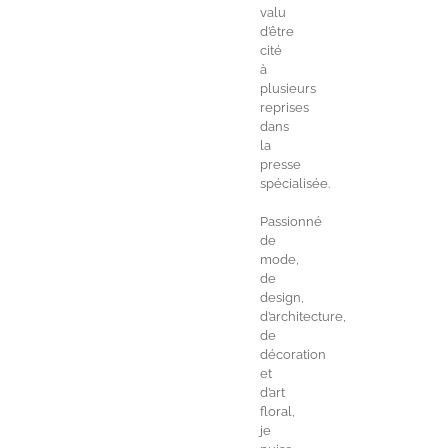
valu
d’être
cité
à
plusieurs
reprises
dans
la
presse
spécialisée.
Passionné
de
mode,
de
design,
d’architecture,
de
décoration
et
d’art
floral,
je