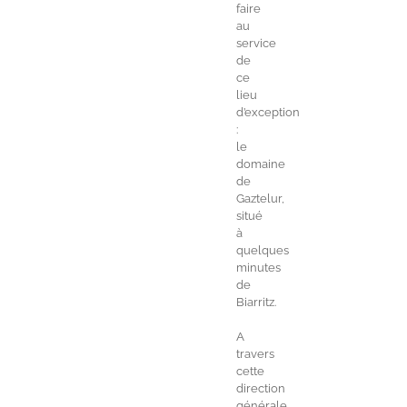
faire
au
service
de
ce
lieu
d’exception
:
le
domaine
de
Gaztelur,
situé
à
quelques
minutes
de
Biarritz.
A
travers
cette
direction
générale