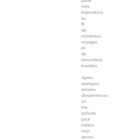
puise
mes
inspirations
au
fil
de
nombreux
voyages
et
de
rencontres
insolites.
Après
quelques
années
d’expériences,
on
me
sollicite
pour
mettre
mon
savoir-