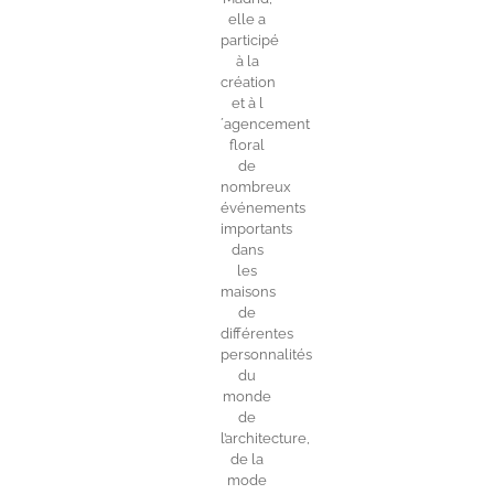
elle a
participé
à la
création
et à l
´agencement
floral
de
nombreux
événements
importants
dans
les
maisons
de
différentes
personnalités
du
monde
de
l’architecture,
de la
mode